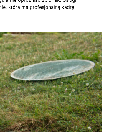
larnie opróżniać zbiornik. Usługi
mie, która ma profesjonalną kadrę