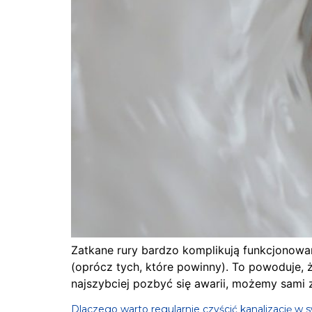
Zatkane rury bardzo komplikują funkcjonowan
(oprócz tych, które powinny). To powoduje, że
najszybciej pozbyć się awarii, możemy sami 
Dlaczego warto regularnie czyścić kanalizację 