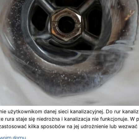
ie użytkownikom danej sieci kanalizacyjnej. Do rur kanali
 rura staje się niedrożna i kanalizacja nie funkcjonuje. W
zastosować kilka sposobów na jej udrożnienie lub wezwać h
w swoim domu