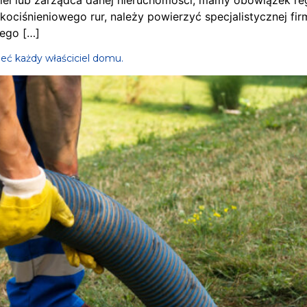
l lub zarządca danej nieruchomości, mamy obowiązek regu
ociśnieniowego rur, należy powierzyć specjalistycznej fir
ego […]
eć każdy właściciel domu.